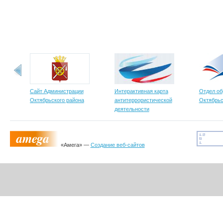
Сайт Администрации
Интерактивная карта
Отдел об
Октябрьского района
антитеррористической
Октябрьс
деятельности
«Амега» —
Создание веб-сайтов